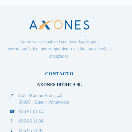
Empresa especializada en tecnologías para
neurodiagnóstico, neurotratamiento y soluciones médicas
avanzadas.
CONTACTO
AXONES IBÉRICA SL
📍
Calle Ramón Bares, 40
36930 · Bueu · Pontevedra
☎
986 91 01 04
📱
606 96 11 84
📱
606 96 11 85