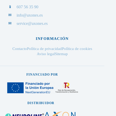
📱
607 56 35 90
✉
info@axones.es
✉
service@axones.es
INFORMACIÓN
Contacto
Política de privacidad
Política de cookies
Aviso legal
Sitemap
FINANCIADO POR
DISTRIBUIDOR