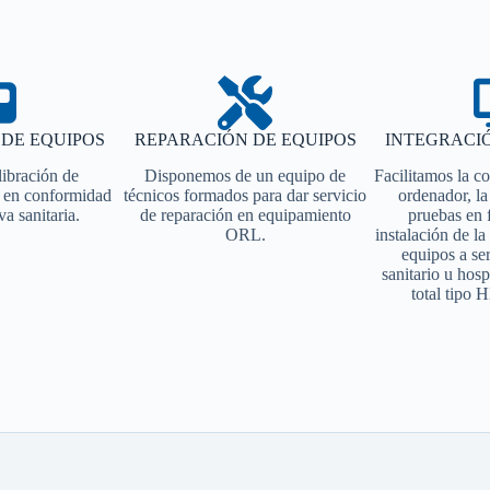
DE EQUIPOS
REPARACIÓN DE EQUIPOS
INTEGRACI
libración de
Disponemos de un equipo de
Facilitamos la c
 en conformidad
técnicos formados para dar servicio
ordenador, l
a sanitaria.
de reparación en equipamiento
pruebas en 
ORL.
instalación de la
equipos a se
sanitario u hosp
total tipo