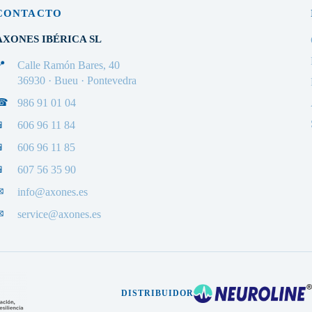
CONTACTO
AXONES IBÉRICA SL
📍
Calle Ramón Bares, 40
36930 · Bueu · Pontevedra
☎
986 91 01 04
📱
606 96 11 84
📱
606 96 11 85
📱
607 56 35 90
✉
info@axones.es
✉
service@axones.es
DISTRIBUIDOR