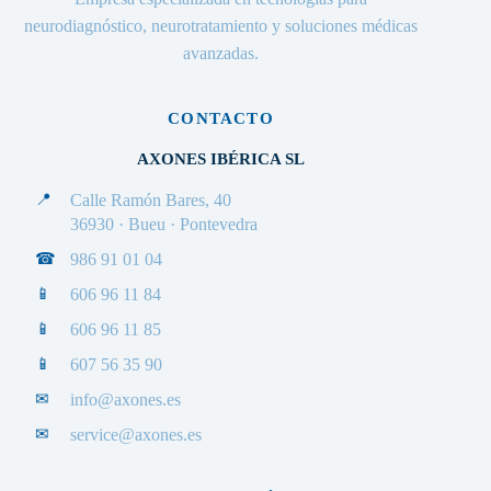
neurodiagnóstico, neurotratamiento y soluciones médicas
avanzadas.
CONTACTO
AXONES IBÉRICA SL
📍
Calle Ramón Bares, 40
36930 · Bueu · Pontevedra
☎
986 91 01 04
📱
606 96 11 84
📱
606 96 11 85
📱
607 56 35 90
✉
info@axones.es
✉
service@axones.es